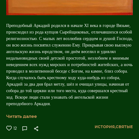
Преподобный Аркадий родился в начале XI века в городе Вязьме,
происходил из рода купцов Сырейщиковых, отличавшихся особой
религиозностью. С малых лет возлюбив сердцем и душой Господа,
он всю жизнь посвятил служению Ему. Прикрывая свою высокую
ангельскую жизнь юродством, он днём веселил и удивлял
недальновидных своей детской простотой, незлобием и мнимым
неведением всех нужд мирских и потребностей житейских, а ночь
проводил в молитвенной беседе с Богом, на камне, близ собора.
Когда случалось быть крестному ходу куда-нибудь из собора,
Аркадий за два дня брал метлу, шёл и очищал улицы, начиная от
собора до той церкви или того места, куда совершался крестный
ход. Вскоре люди стали узнавать об ангельской жизни
преподобного Аркадия.
Читать далее
ИСТОРИЯ,
СВЯТЫЕ
12