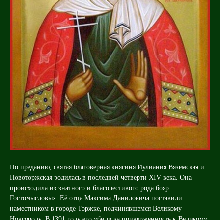
По преданию, святая благоверная княгиня Иулиания Вяземская и
Новоторжская родилась в последней четверти XIV века. Она
происходила из знатного и благочестивого рода бояр
Гостомысловых. Её отца Максима Даниловича поставили
наместником в городе Торжке, подчинявшемся Великому
Новгороду. В 1391 году его убили за приверженность к Великому