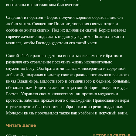
воспитаны в христианском благочестии.
Старший из братьев - Борис получил хорошее образование. Он
любил читать Священное Писание, творения святых отцов и
особенно жития святых. Под их влиянием святой Борис возымел
горячее желание подражать подвигу угодников Божиих и часто
молился, чтобы Господь удостоил его такой чести.
Святой Глеб с раннего детства воспитывался вместе с братом и
разделял его стремление посвятить жизнь исключительно
служению Богу. Оба брата отличались милосердием и сердечной
добротой, подражая примеру святого равноапостольного великого
князя Владимира, милостивого и отзывчивого к бедным, больным,
обездоленным. Еще при жизни отца святой Борис получил в удел
Ростов. Управляя своим княжеством, он проявил мудрость и
кротость, заботясь прежде всего о насаждении Православной веры
и утверждении благочестивого образа жизни среди подданных.
Молодой князь прославился также как храбрый и искусный воин.
Читать далее
ИСТОРИЯ,
СВЯТЫЕ